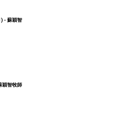
) - 蘇穎智
- 蘇穎智牧師