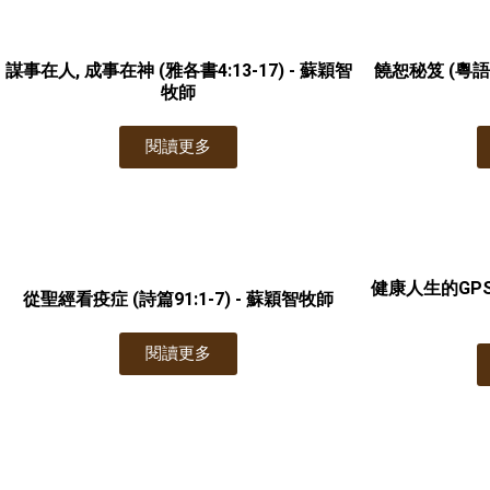
謀事在人, 成事在神 (雅各書4:13-17) - 蘇穎智
饒恕秘笈 (粵語)
牧師
閱讀更多
健康人生的GPS 
從聖經看疫症 (詩篇91:1-7) - 蘇穎智牧師
閱讀更多