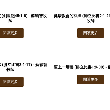
(創世記45:1-8) - 蘇穎智牧
健康教會的抉擇 (腓立比書2:1-21
師
牧師
閱讀更多
閱讀更多
(腓立比書3:4-17) - 蘇穎智
更上一層樓 (腓立比書1:9-30) 
牧師
閱讀更多
閱讀更多