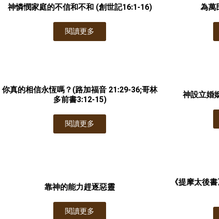
神憐憫家庭的不信和不和 (創世記16:1-16)
為萬
閱讀更多
你真的相信永恆嗎？(路加福音 21:29-36;哥林
神設立婚姻制
多前書3:12-15)
閱讀更多
《提摩太後書
靠神的能力趕逐惡靈
閱讀更多