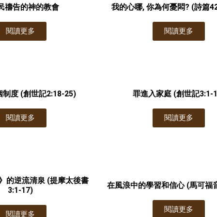
民禱告的神的教會
我的心哪, 你為何憂悶? (詩篇42:1
閱讀更多
閱讀更多
度 (創世記2:18-25)
罪進入家庭 (創世記3:1-1
閱讀更多
閱讀更多
》的逆流清泉 (提摩太後書
在風浪中的學習和信心 (馬可福音4:
3:1-17)
閱讀更多
閱讀更多