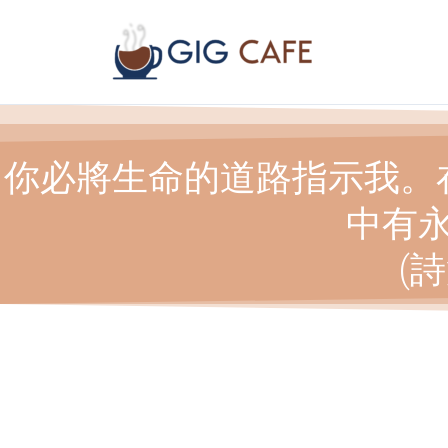
Skip
to
content
你必將生命的道路指示我。
中有
(詩