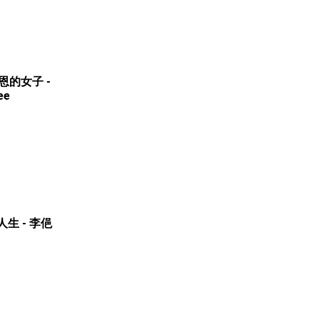
 蒙大恩的女子 -
ee
美麗人生 - 李俋