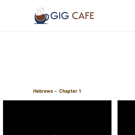
Skip
to
content
Hebrews－ Chapter 1