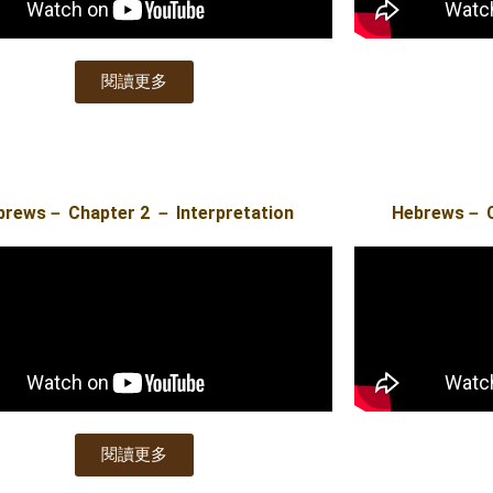
閱讀更多
brews－ Chapter 2 － Interpretation
Hebrews－ Ch
閱讀更多