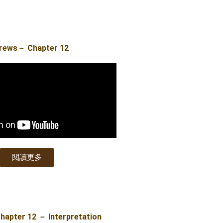
rews－ Chapter 12
閱讀更多
apter 12 － Interpretation