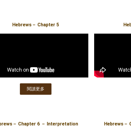
Hebrews－ Chapter 5
He
閱讀更多
brews－ Chapter 6 － Interpretation
Hebrews－ Ch