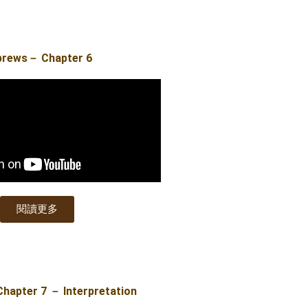
brews－ Chapter 6
閱讀更多
apter 7 － Interpretation