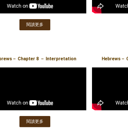
閱讀更多
brews－ Chapter 8 － Interpretation
Hebrews－ Ch
閱讀更多