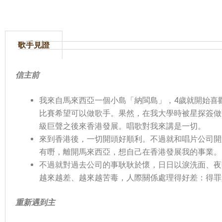
歌手見證
信主前
我來自馬來西亞一個小島「納閩島」，4歲就開始喜
比賽希望可以做歌手。果然，在我大學時被星探簽做歌
級巨聲之後來香港發展。唱歌對我來講是一切。
來到香港後，一切開頭好順利。不過就和唱片公司開
有嘢，離開馬來西亞，想自己在香港發展我的事業。
不過就對過去公司的事耿耿於懷，日日以淚洗面、夜
越來越差、越來越苦毒，人際關係處理得好差：得罪
重新遇到主