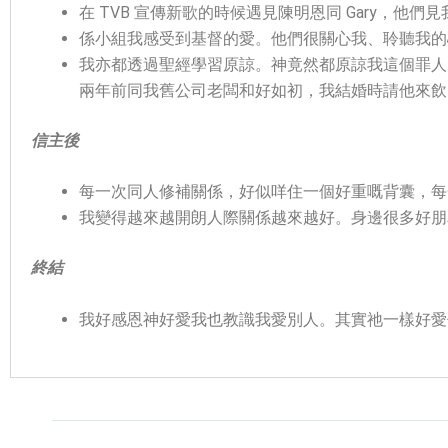
在 TVB 宣傳新歌的時候遇見陳明恩同 Gary，
係小組我感受到基督的愛。他們很關心我、聆聽我的
我亦都透過聖經學習原諒。神竟然都原諒我這個罪人
兩年前同我舊公司老闆和好如初，我結婚時請他來飲
信主後
每一次同人修補關係，好似咩住一個好重嘅背囊，每
我變得越來越開朗人際關係越來越好。身邊很多好朋
終結
我好感恩神好愛我也教識我愛別人。其實祂一樣好愛