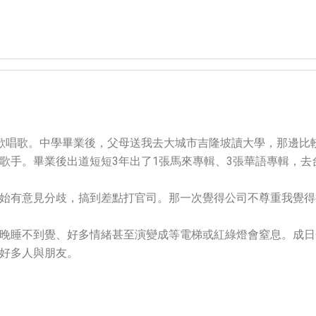
歡唱歌。中學畢業後，父母送我去大城市吉隆坡讀大學，那邊比
手。畢業後出道短短3年出了1張馬來專輯、3張華語專輯，去台
始有意見分歧，搞到差點打官司。那一次覺得公司不尊重我覺得
晚睡不到覺、好多情緒甚至演變成等電梯或紅綠燈會窒息。成日
好多人與朋友。