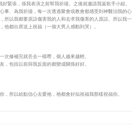
他們見我好緊張，係我表演之前幫我祈禱。之後就邀請我返歌手小組。
心事、為我祈禱，每一次透過聚會或教會都感受到神醫治我的心
，所以我都要原諒傷害我的人和去求我傷害的人原諒。所以我一
，他都出席送上祝福（一個大男人感動到哭）。
一次修補完就丟去一樣嘢，個人越來越輕。
友，包括以前與我反面的都變成關係好好。
你，所以給點信心去愛祂，祂都會好似祝福我那樣祝福你。