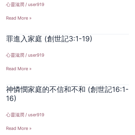
立
心靈滋潤
/
user919
音
婚
21:29-
姻
Read More »
36;
制
哥
度
林
罪進入家庭 (創世記3:1-19)
罪
(創
多
進
世
前
入
記
心靈滋潤
/
user919
書
家
2:18-
3:12-
庭
25)
Read More »
15)
(創
世
神憐憫家庭的不信和不和 (創世記16:1-
神
記
憐
3:1-
16)
憫
19)
家
心靈滋潤
/
user919
庭
的
Read More »
不