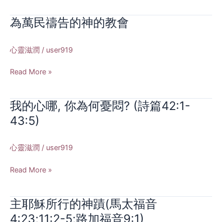
信
和
為萬民禱告的神的教會
為
不
萬
和
民
心靈滋潤
/
user919
(創
禱
世
告
Read More »
記
的
16:1-
神
16)
我的心哪, 你為何憂悶? (詩篇42:1-
我
的
的
教
43:5)
心
會
哪,
心靈滋潤
/
user919
你
為
Read More »
何
憂
悶?
主耶穌所行的神蹟(馬太福音
主
(詩
耶
4:23;11:2-5;路加福音9:1)