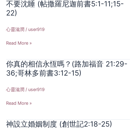
不要沈睡 (帖撒羅尼迦前書5:1-11;15-
不
要
22)
沈
睡
心靈滋潤
/
user919
(帖
撒
Read More »
羅
尼
迦
你真的相信永恆嗎？(路加福音 21:29-
你
前
真
36;哥林多前書3:12-15)
書
的
5:1-
相
心靈滋潤
/
user919
11;15-
信
22)
永
Read More »
恆
嗎？
(路
神設立婚姻制度 (創世記2:18-25)
神
加
設
福