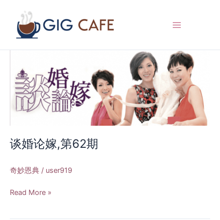
跳
至
内
容
谈
婚
论
嫁,
第
62
期
谈婚论嫁,第62期
奇妙恩典
/
user919
Read More »