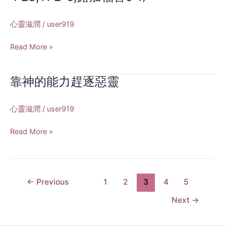
篇
穌
42:1-
所
心靈滋潤
/
user919
43:5)
行
的
Read More »
神
蹟
(馬
靠神的能力趕逐惡靈
靠
太
神
福
的
心靈滋潤
/
user919
音
能
4:23;11:2-
力
Read More »
5;
趕
路
逐
加
惡
福
靈
←
Previous
1
2
3
4
5
音
9:1)
Next
→