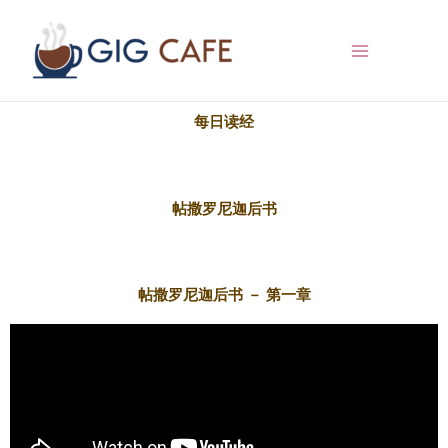
跳
至
内
容
每日读经
帖撒罗尼迦后书
帖撒罗尼迦后书 － 第一章