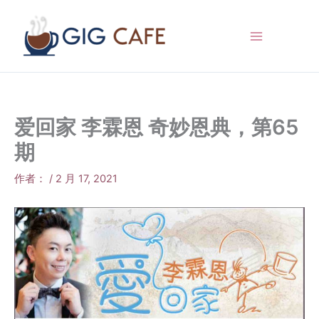
跳
至
内
容
爱回家 李霖恩 奇妙恩典，第65
期
作者：
/
2 月 17, 2021