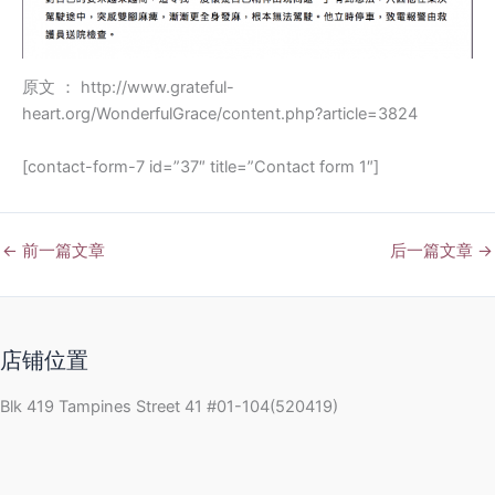
原文 ： http://www.grateful-
heart.org/WonderfulGrace/content.php?article=3824
[contact-form-7 id=”37″ title=”Contact form 1″]
←
前一篇文章
后一篇文章
→
店铺位置
Blk 419 Tampines Street 41 #01-104(520419)